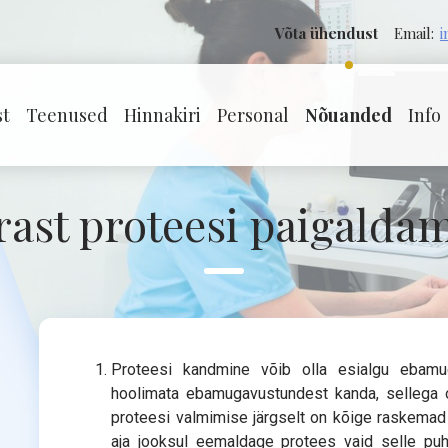
Võta ühendust
Email:
i
st
Teenused
Hinnakiri
Personal
Nõuanded
Info
rast proteesi paigaldam
Proteesi kandmine võib olla esialgu ebamu
hoolimata ebamugavustundest kanda, sellega 
proteesi valmimise järgselt on kõige raskemad 
aja jooksul eemaldage protees vaid selle pu