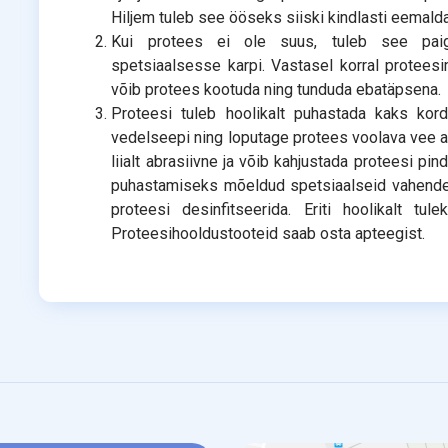
Hiljem tuleb see ööseks siiski kindlasti eemald
Kui protees ei ole suus, tuleb see paiga
spetsiaalsesse karpi. Vastasel korral proteesi
võib protees kootuda ning tunduda ebatäpsena.
Proteesi tuleb hoolikalt puhastada kaks kor
vedelseepi ning loputage protees voolava vee al
liialt abrasiivne ja võib kahjustada proteesi pi
puhastamiseks mõeldud spetsiaalseid vahendeid
proteesi desinfitseerida. Eriti hoolikalt tul
Proteesihooldustooteid saab osta apteegist.