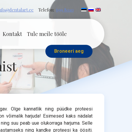
nfo@dentalart.ee
Telefon:
699 8010
Kontakt
Tule meile tööle
Broneeri aeg
ist
gav. Olge kannatlik ning püüdke proteesi
on võimalik harjuda! Esimesed kaks nädalat
ning suu peab uue olukorraga harjuma. Selle
hastamseks ning kandke proteesi ka öösiti.