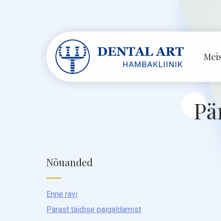
Mei
Pä
Nõuanded
Enne ravi
Pärast täidise paigaldamist