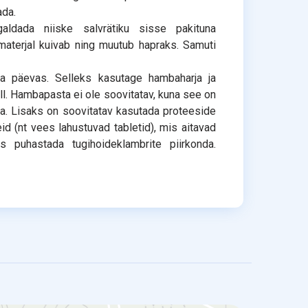
ada.
ldada niiske salvrätiku sisse pakituna
materjal kuivab ning muutub hapraks. Samuti
da päevas. Selleks kasutage hambaharja ja
l. Hambapasta ei ole soovitatav, kuna see on
nda. Lisaks on soovitatav kasutada proteeside
 (nt vees lahustuvad tabletid), mis aitavad
eks puhastada tugihoideklambrite piirkonda.